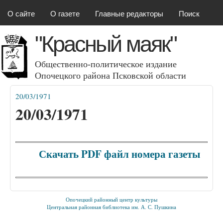
Красный маяк
Перейти к основному
О сайте
О газете
Главные редакторы
Поиск
содержанию
"Красный маяк"
Общественно-политическое издание
Опочецкого района Псковcкой области
20/03/1971
Вы здесь
20/03/1971
Скачать PDF файл номера газеты
Опочецкий районный центр культуры
Центральная районная библиотека им. А. С. Пушкина