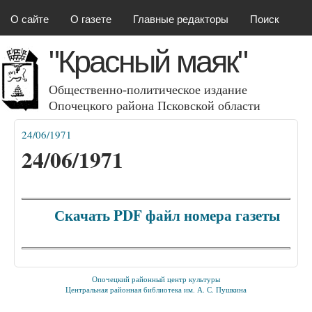
Красный маяк
Перейти к основному
О сайте
О газете
Главные редакторы
Поиск
содержанию
"Красный маяк"
Общественно-политическое издание
Опочецкого района Псковcкой области
24/06/1971
Вы здесь
24/06/1971
Скачать PDF файл номера газеты
Опочецкий районный центр культуры
Центральная районная библиотека им. А. С. Пушкина