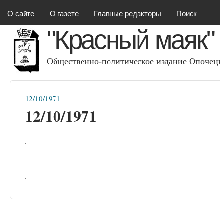
Красный маяк
О сайте
О газете
Главные редакторы
Поиск
"Красный маяк"
Общественно-политическое издание Опочецк
12/10/1971
Вы здесь
12/10/1971