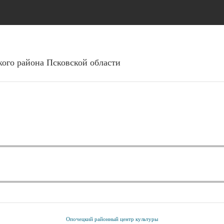
Перейти к основному
содержанию
ого района Псковcкой области
Опочецкий районный центр культуры