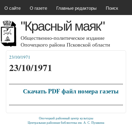
Красный маяк
Перейти к основному
О сайте
О газете
Главные редакторы
Поиск
содержанию
"Красный маяк"
Общественно-политическое издание
Опочецкого района Псковcкой области
23/10/1971
Вы здесь
23/10/1971
Скачать PDF файл номера газеты
Опочецкий районный центр культуры
Центральная районная библиотека им. А. С. Пушкина