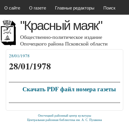
Красный маяк
Перейти к основному
О сайте
О газете
Главные редакторы
Поиск
содержанию
"Красный маяк"
Общественно-политическое издание
Опочецкого района Псковcкой области
28/01/1978
Вы здесь
28/01/1978
Скачать PDF файл номера газеты
Опочецкий районный центр культуры
Центральная районная библиотека им. А. С. Пушкина