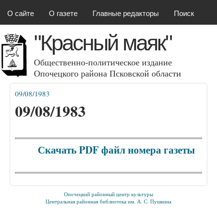
Красный маяк
Перейти к основному
О сайте
О газете
Главные редакторы
Поиск
содержанию
"Красный маяк"
Общественно-политическое издание
Опочецкого района Псковcкой области
09/08/1983
Вы здесь
09/08/1983
Скачать PDF файл номера газеты
Опочецкий районный центр культуры
Центральная районная библиотека им. А. С. Пушкина