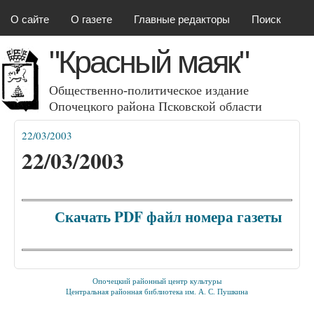
Красный маяк
Перейти к основному
О сайте
О газете
Главные редакторы
Поиск
содержанию
"Красный маяк"
Общественно-политическое издание
Опочецкого района Псковcкой области
22/03/2003
Вы здесь
22/03/2003
Скачать PDF файл номера газеты
Опочецкий районный центр культуры
Центральная районная библиотека им. А. С. Пушкина