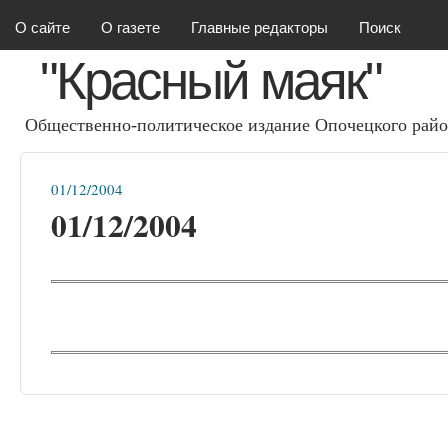
Красный маяк
О сайте
О газете
Главные редакторы
Поиск
"Красный маяк"
Общественно-политическое издание Опочецкого райо
01/12/2004
Вы здесь
01/12/2004