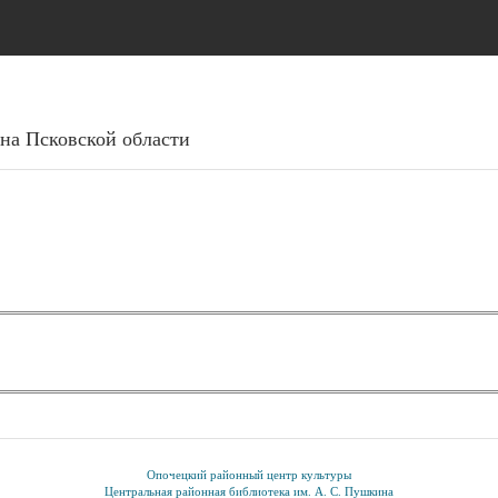
Перейти к основному
содержанию
на Псковcкой области
Опочецкий районный центр культуры
Центральная районная библиотека им. А. С. Пушкина