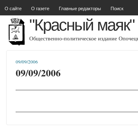
Красный маяк
О сайте
О газете
Главные редакторы
Поиск
"Красный маяк"
Общественно-политическое издание Опочецк
09/09/2006
Вы здесь
09/09/2006