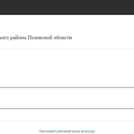
Перейти к основному
содержанию
ого района Псковcкой области
Опочецкий районный центр культуры