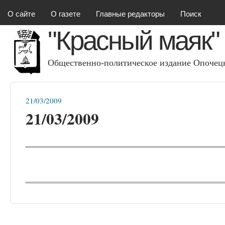
Красный маяк
О сайте
О газете
Главные редакторы
Поиск
"Красный маяк"
Общественно-политическое издание Опочецк
21/03/2009
Вы здесь
21/03/2009