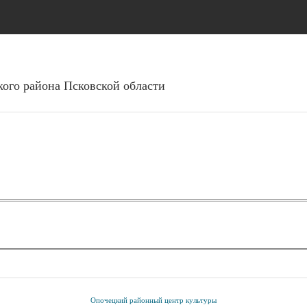
Перейти к основному
содержанию
ого района Псковcкой области
Опочецкий районный центр культуры