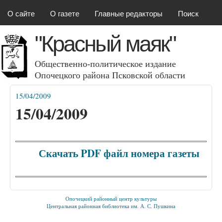
Красный маяк
Перейти к основному
О сайте
О газете
Главные редакторы
Поиск
содержанию
"Красный маяк"
Общественно-политическое издание
Опочецкого района Псковcкой области
15/04/2009
Вы здесь
15/04/2009
Скачать PDF файл номера газеты
Опочецкий районный центр культуры
Центральная районная библиотека им. А. С. Пушкина