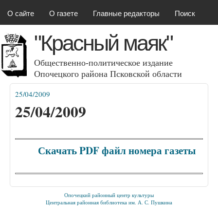
Красный маяк
Перейти к основному
О сайте
О газете
Главные редакторы
Поиск
содержанию
"Красный маяк"
Общественно-политическое издание
Опочецкого района Псковcкой области
25/04/2009
Вы здесь
25/04/2009
Скачать PDF файл номера газеты
Опочецкий районный центр культуры
Центральная районная библиотека им. А. С. Пушкина