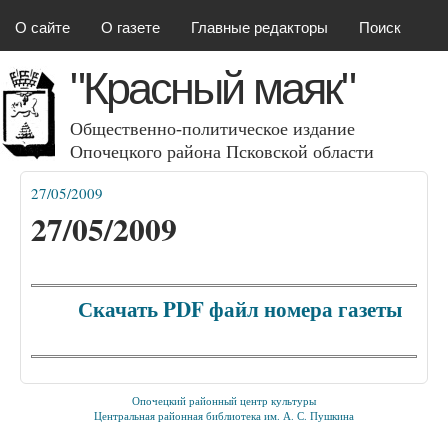
Красный маяк
Перейти к основному
О сайте
О газете
Главные редакторы
Поиск
содержанию
"Красный маяк"
Общественно-политическое издание
Опочецкого района Псковcкой области
27/05/2009
Вы здесь
27/05/2009
Скачать PDF файл номера газеты
Опочецкий районный центр культуры
Центральная районная библиотека им. А. С. Пушкина