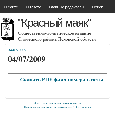
Красный маяк
Перейти к основному
О сайте
О газете
Главные редакторы
Поиск
содержанию
"Красный маяк"
Общественно-политическое издание
Опочецкого района Псковcкой области
04/07/2009
Вы здесь
04/07/2009
Скачать PDF файл номера газеты
Опочецкий районный центр культуры
Центральная районная библиотека им. А. С. Пушкина