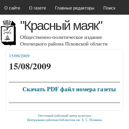
Красный маяк
Перейти к основному
О сайте
О газете
Главные редакторы
Поиск
содержанию
"Красный маяк"
Общественно-политическое издание
Опочецкого района Псковcкой области
15/08/2009
Вы здесь
15/08/2009
Скачать PDF файл номера газеты
Опочецкий районный центр культуры
Центральная районная библиотека им. А. С. Пушкина