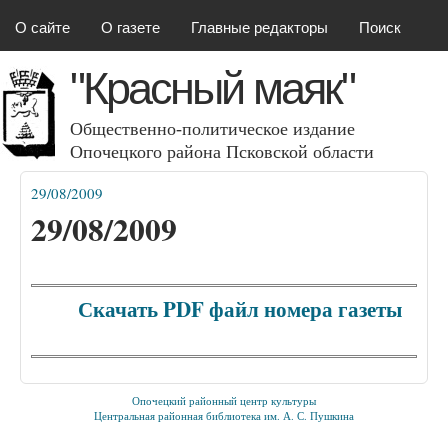
Красный маяк
Перейти к основному
О сайте
О газете
Главные редакторы
Поиск
содержанию
"Красный маяк"
Общественно-политическое издание
Опочецкого района Псковcкой области
29/08/2009
Вы здесь
29/08/2009
Скачать PDF файл номера газеты
Опочецкий районный центр культуры
Центральная районная библиотека им. А. С. Пушкина