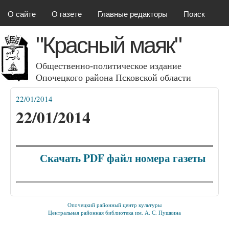
Красный маяк
Перейти к основному
О сайте
О газете
Главные редакторы
Поиск
содержанию
"Красный маяк"
Общественно-политическое издание
Опочецкого района Псковcкой области
22/01/2014
Вы здесь
22/01/2014
Скачать PDF файл номера газеты
Опочецкий районный центр культуры
Центральная районная библиотека им. А. С. Пушкина