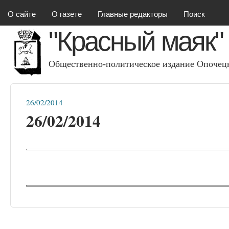
Красный маяк
О сайте
О газете
Главные редакторы
Поиск
"Красный маяк"
Общественно-политическое издание Опочецк
26/02/2014
Вы здесь
26/02/2014