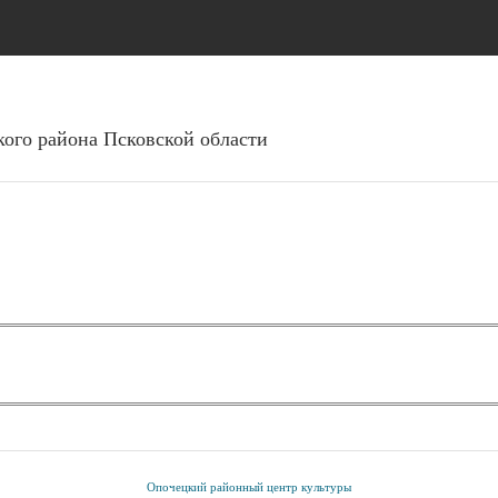
Перейти к основному
содержанию
ого района Псковcкой области
Опочецкий районный центр культуры