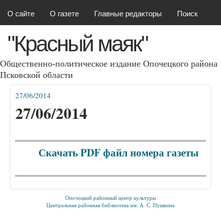
Красный маяк
Перейти к основному
О сайте
О газете
Главные редакторы
Поиск
содержанию
"Красный маяк"
Общественно-политическое издание Опочецкого района
Псковcкой области
27/06/2014
Вы здесь
27/06/2014
Скачать PDF файл номера газеты
Опочецкий районный центр культуры
Центральная районная библиотека им. А. С. Пушкина