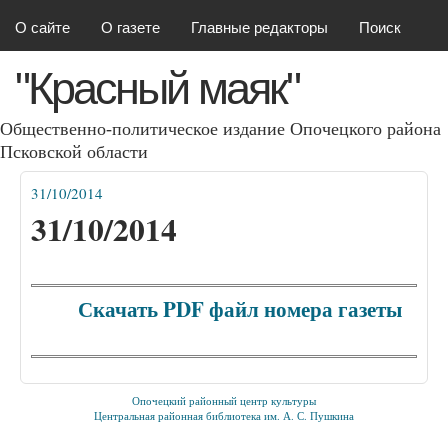
Красный маяк
Перейти к основному
О сайте
О газете
Главные редакторы
Поиск
содержанию
"Красный маяк"
Общественно-политическое издание Опочецкого района
Псковcкой области
31/10/2014
Вы здесь
31/10/2014
Скачать PDF файл номера газеты
Опочецкий районный центр культуры
Центральная районная библиотека им. А. С. Пушкина