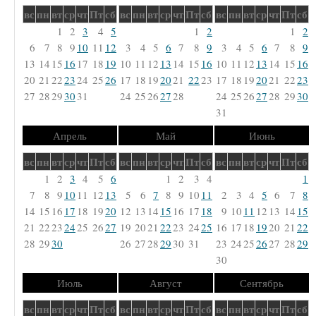
вс
пн
вт
ср
чт
Пт
сб
вс
пн
вт
ср
чт
Пт
сб
вс
пн
вт
ср
чт
Пт
сб
1
2
3
4
5
1
2
1
2
6
7
8
9
10
11
12
3
4
5
6
7
8
9
3
4
5
6
7
8
9
13
14
15
16
17
18
19
10
11
12
13
14
15
16
10
11
12
13
14
15
16
20
21
22
23
24
25
26
17
18
19
20
21
22
23
17
18
19
20
21
22
23
27
28
29
30
31
24
25
26
27
28
24
25
26
27
28
29
30
31
Апрель
Май
Июнь
вс
пн
вт
ср
чт
Пт
сб
вс
пн
вт
ср
чт
Пт
сб
вс
пн
вт
ср
чт
Пт
сб
1
2
3
4
5
6
1
2
3
4
1
7
8
9
10
11
12
13
5
6
7
8
9
10
11
2
3
4
5
6
7
8
14
15
16
17
18
19
20
12
13
14
15
16
17
18
9
10
11
12
13
14
15
21
22
23
24
25
26
27
19
20
21
22
23
24
25
16
17
18
19
20
21
22
28
29
30
26
27
28
29
30
31
23
24
25
26
27
28
29
30
Июль
Август
Сентябрь
вс
пн
вт
ср
чт
Пт
сб
вс
пн
вт
ср
чт
Пт
сб
вс
пн
вт
ср
чт
Пт
сб