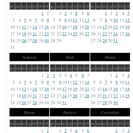
вс
пн
вт
ср
чт
Пт
сб
вс
пн
вт
ср
чт
Пт
сб
вс
пн
вт
ср
чт
Пт
сб
1
2
1
2
3
4
5
6
1
2
3
4
5
3
4
5
6
7
8
9
7
8
9
10
11
12
13
6
7
8
9
10
11
12
10
11
12
13
14
15
16
14
15
16
17
18
19
20
13
14
15
16
17
18
19
17
18
19
20
21
22
23
21
22
23
24
25
26
27
20
21
22
23
24
25
26
24
25
26
27
28
29
30
28
29
27
28
29
30
31
31
Апрель
Май
Июнь
вс
пн
вт
ср
чт
Пт
сб
вс
пн
вт
ср
чт
Пт
сб
вс
пн
вт
ср
чт
Пт
сб
1
2
1
2
3
4
5
6
7
1
2
3
4
3
4
5
6
7
8
9
8
9
10
11
12
13
14
5
6
7
8
9
10
11
10
11
12
13
14
15
16
15
16
17
18
19
20
21
12
13
14
15
16
17
18
17
18
19
20
21
22
23
22
23
24
25
26
27
28
19
20
21
22
23
24
25
24
25
26
27
28
29
30
29
30
31
26
27
28
29
30
Июль
Август
Сентябрь
вс
пн
вт
ср
чт
Пт
сб
вс
пн
вт
ср
чт
Пт
сб
вс
пн
вт
ср
чт
Пт
сб
1
2
1
2
3
4
5
6
1
2
3