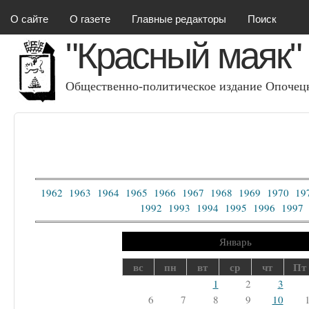
Красный маяк
О сайте
О газете
Главные редакторы
Поиск
"Красный маяк"
Общественно-политическое издание Опочецк
1962
1963
1964
1965
1966
1967
1968
1969
1970
19
1992
1993
1994
1995
1996
1997
Январь
вс
пн
вт
ср
чт
Пт
1
2
3
6
7
8
9
10