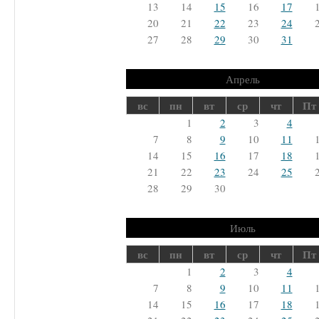
13
14
15
16
17
20
21
22
23
24
27
28
29
30
31
Апрель
вс
пн
вт
ср
чт
Пт
1
2
3
4
7
8
9
10
11
14
15
16
17
18
21
22
23
24
25
28
29
30
Июль
вс
пн
вт
ср
чт
Пт
1
2
3
4
7
8
9
10
11
14
15
16
17
18