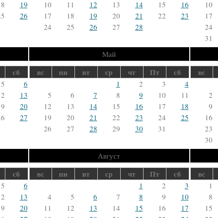
18
19
10
11
12
13
14
15
16
10
25
26
17
18
19
20
21
22
23
17
24
25
26
27
28
24
31
Май
сб
вс
пн
вт
ср
чт
Пт
сб
вс
5
6
1
2
3
4
12
13
5
6
7
8
9
10
11
2
19
20
12
13
14
15
16
17
18
9
26
27
19
20
21
22
23
24
25
16
26
27
28
29
30
31
23
30
Август
сб
вс
пн
вт
ср
чт
Пт
сб
вс
5
6
1
2
3
1
12
13
4
5
6
7
8
9
10
8
19
20
11
12
13
14
15
16
17
15