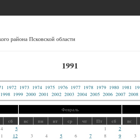
Перейти к основному
содержанию
ого района Псковcкой области
1991
71
1972
1973
1974
1975
1976
1977
1978
1979
1980
1981
19
1998
1999
2000
2001
2002
2003
2004
2005
2006
2007
2008
Февраль
сб
вс
пн
вт
ср
чт
Пт
сб
вс
4
5
1
2
11
12
3
4
5
6
7
8
9
3