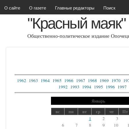
Красный маяк
О сайте
О газете
Главные редакторы
Поиск
"Красный маяк"
Общественно-политическое издание Опочецк
1962
1963
1964
1965
1966
1967
1968
1969
1970
19
1992
1993
1994
1995
1996
1997
Январь
вс
пн
вт
ср
чт
Пт
1
2
3
6
7
8
9
10